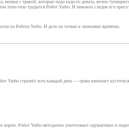
а, мешки с травой, которые надо куда-то девать, вечно тупящиес
кном тихо-тихо трудится Робот Yarbo. И никаких следов его прису
ели на Робота Yarbo. И дело не только в экономии времени.
бот Yarbo стрижёт хоть каждый день — трава начинает куститься
абее корни. Робот Yarbo методично уничтожает одуванчики и пыр