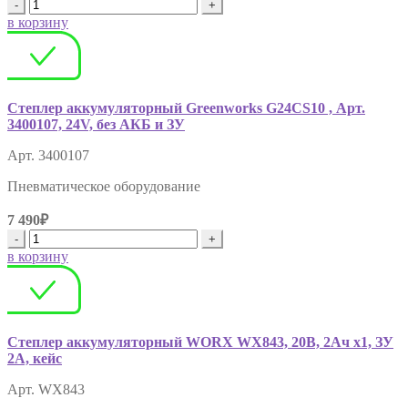
-
+
в корзину
Степлер аккумуляторный Greenworks G24CS10 , Арт.
3400107, 24V, без АКБ и ЗУ
Арт. 3400107
Пневматическое оборудование
7 490₽
-
+
в корзину
Степлер аккумуляторный WORX WX843, 20В, 2Ач х1, ЗУ
2А, кейс
Арт. WX843