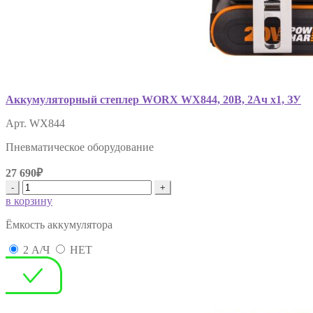
Аккумуляторный степлер WORX WX844, 20В, 2Ач х1, ЗУ
Арт. WX844
Пневматическое оборудование
27 690₽
-
+
в корзину
Ëмкость аккумулятора
2 А/Ч
НЕТ