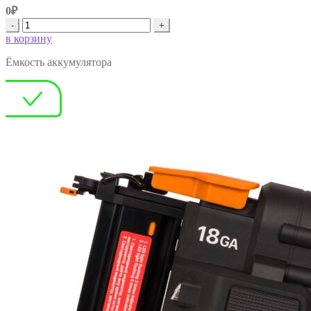
0₽
-
+
в корзину
Ëмкость аккумулятора