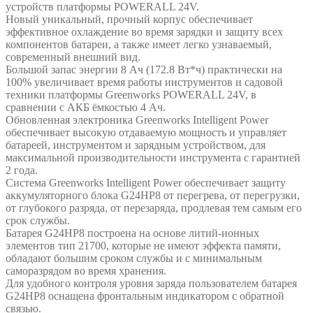
устройств платформы POWERALL 24V.
Новый уникальный, прочный корпус обеспечивает
эффективное охлаждение во время зарядки и защиту всех
компонентов батареи, а также имеет легко узнаваемый,
современный внешний вид.
Большой запас энергии 8 Ач (172.8 Вт*ч) практически на
100% увеличивает время работы инструментов и садовой
техники платформы Greenworks POWERALL 24V, в
сравнении с АКБ ёмкостью 4 Ач.
Обновленная электроника Greenworks Intelligent Power
обеспечивает высокую отдаваемую мощность и управляет
батареей, инструментом и зарядным устройством, для
максимальной производительности инструмента с гарантией
2 года.
Система Greenworks Intelligent Power обеспечивает защиту
аккумуляторного блока G24HP8 от перегрева, от перегрузки,
от глубокого разряда, от перезаряда, продлевая тем самым его
срок службы.
Батарея G24HP8 построена на основе литий-ионных
элементов тип 21700, которые не имеют эффекта памяти,
обладают большим сроком службы и с минимальным
саморазрядом во время хранения.
Для удобного контроля уровня заряда пользователем батарея
G24HP8 оснащена фронтальным индикатором с обратной
связью.