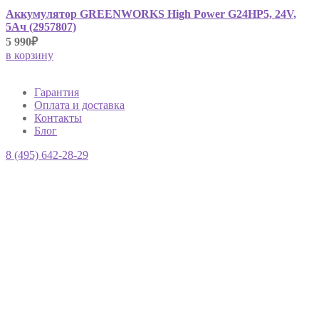
Аккумулятор GREENWORKS High Power G24HP5, 24V,
5Ач (2957807)
5 990₽
в корзину
Гарантия
Оплата и доставка
Контакты
Блог
8 (495) 642-28-29