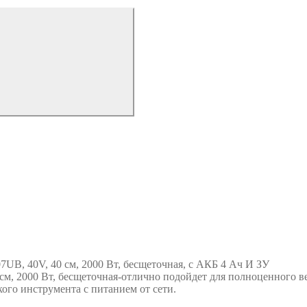
7UB, 40V, 40 см, 2000 Вт, бесщеточная, c АКБ 4 Ач И ЗУ
см, 2000 Вт, бесщеточная-отлично подойдет для полноценного ве
ого инструмента с питанием от сети.