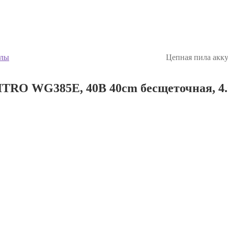
илы
Цепная пила акк
RO WG385E, 40В 40cm бесщеточная, 4.0