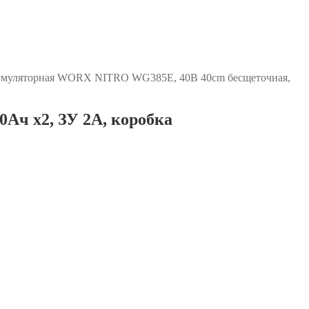
умуляторная WORX NITRO WG385E, 40В 40cm бесщеточная,
Ач х2, ЗУ 2А, коробка