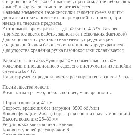
специального “мягкого” пластика, при попадание небольших
камней в корпус он точно не потрескается.
Важным элементом газонокосилки является схема защиты
двигателя от механических повреждений, например, при
наезде на твердые предметы.
Автономное время работы – до 500 м² от 4 A*ч. батареи
(примерное время работы, зависит от нескольких факторов).
Для защиты от случайного включения, предусмотрен
специальный ключ безопасности и кнопка-предохранитель.
Для удобства хранения ручка газонокосилки складывается.
Работа от Li-ion аккумулятора 40V совместимого с 50+
моделями инновационного садового инструмента из линейки
Greenworks 40V.
На инструмент предоставляется расширенная гарантия 3 года.
Преимущества модели:
Компактный размер, небольшой вес, маневренность;
Ширина кошения: 41 см
Скорость вращения без нагрузки: 3500 об./мин
Кол-во функций: 2-в-1 (сбор в травосборник, мульчирование)
Высота кошения: 25–80 мм
Регулировка высоты: центральная
Кол-во ступеней регулировки: 6