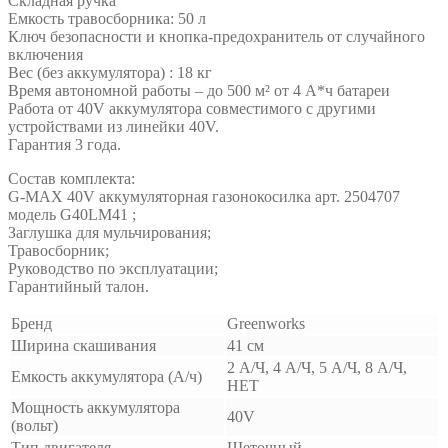
Складная ручка
Емкость травосборника: 50 л
Ключ безопасности и кнопка-предохранитель от случайного
включения
Вес (без аккумулятора) : 18 кг
Время автономной работы – до 500 м² от 4 А*ч батареи
Работа от 40V аккумулятора совместимого с другими
устройствами из линейки 40V.
Гарантия 3 года.
Состав комплекта:
G-MAX 40V аккумуляторная газонокосилка арт. 2504707
модель G40LM41 ;
Заглушка для мульчирования;
Травосборник;
Руководство по эксплуатации;
Гарантийный талон.
Бренд
Greenworks
Ширина скашивания
41 см
2 А/Ч, 4 А/Ч, 5 А/Ч, 8 А/Ч,
Емкость аккумулятора (А/ч)
НЕТ
Мощность аккумулятора
40V
(вольт)
Тип двигателя
Щеточный