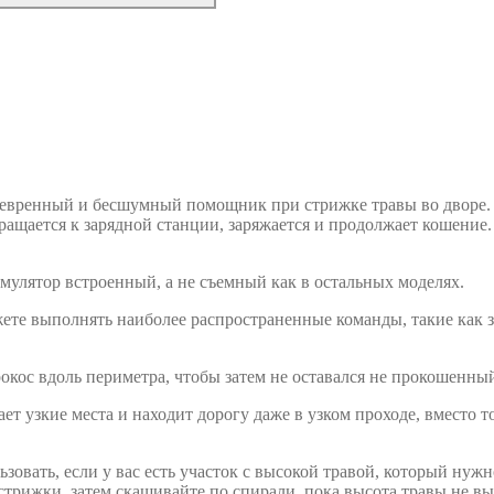
невренный и бесшумный помощник при стрижке травы во дворе. П
ращается к зарядной станции, заряжается и продолжает кошение. 
мулятор встроенный, а не съемный как в остальных моделях.
ете выполнять наиболее распространенные команды, такие как за
окос вдоль периметра, чтобы затем не оставался не прокошенный
т узкие места и находит дорогу даже в узком проходе, вместо то
зовать, если у вас есть участок с высокой травой, который ну
стрижки, затем скашивайте по спирали, пока высота травы не вы