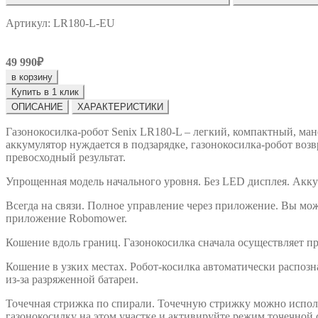
Артикул: LR180-L-EU
49 990₽
в корзину
Купить в 1 клик
ОПИСАНИЕ
ХАРАКТЕРИСТИКИ
Газонокосилка-робот Senix LR180-L – легкий, компактный, ма
аккумулятор нуждается в подзарядке, газонокосилка-робот возв
превосходный результат.
Упрощенная модель начального уровня. Без LED дисплея. Акку
Всегда на связи. Полное управление через приложение. Вы мож
приложение Robomower.
Кошение вдоль границ. Газонокосилка сначала осуществляет пр
Кошение в узких местах. Робот-косилка автоматически распознае
из-за разряженной батареи.
Точечная стрижка по спирали. Точечную стрижку можно исполь
газонокосилку на этом участке и активируйте режим точечной 