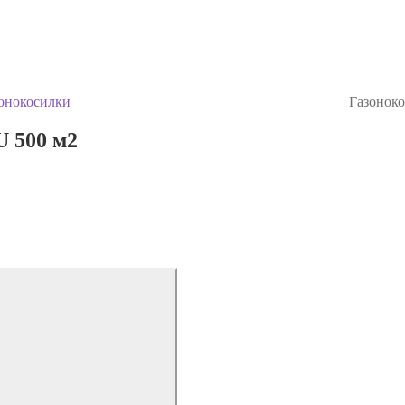
онокосилки
Газонок
U 500 м2