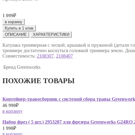
1 099₽
в корзину
Купить в 1 клик
ОПИСАНИЕ
ХАРАКТЕРИСТИКИ
Катушка триммерная c леской, крышкой и пружиной (детали го
триммере достаточно коснуться головкой триммера земли. Диам
Совместимость:
2108307
,
2108407
Бренд
Greenworks
ПОХОЖИЕ ТОВАРЫ
Контейнер-травосборник с системой сбора травы Greenwork
46 990₽
в корзину
Набор фрез ( 5 шт.) 2953207 для фрезера Greenworks G24RO
1 990₽
в корзину