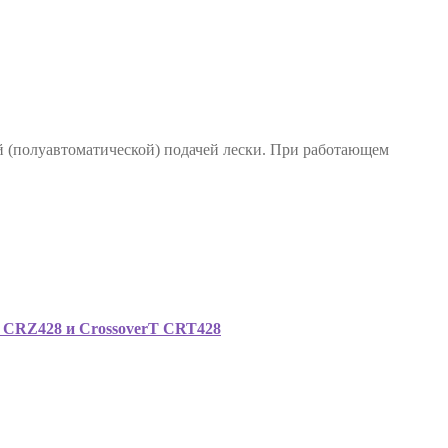
й (полуавтоматической) подачей лески. При работающем
rT CRZ428 и CrossoverT CRT428