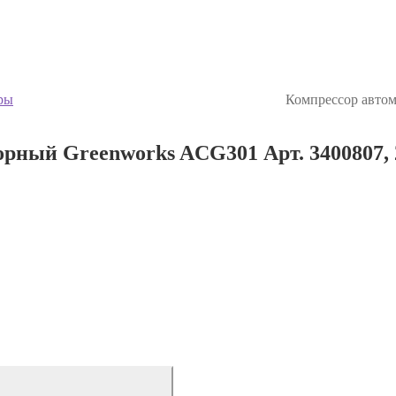
ры
Компрессор авто
ный Greenworks ACG301 Арт. 3400807, 24