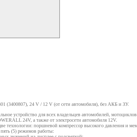
3400807), 24 V / 12 V (от сети автомобиля), без АКБ и ЗУ.
ное устройство для всех владельцев автомобилей, мотоциклов 
OWERALL 24V, а также от электросети автомобиля 12V.
две технологии: поршневой компрессор высокого давления и ме
ять (5) режимов работы:
ных значений на дисплее с подсветкой;