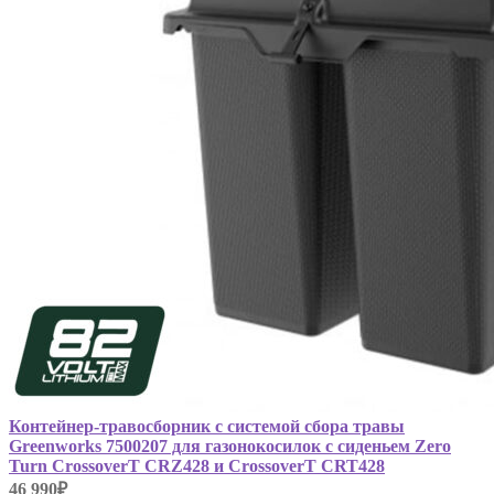
Контейнер-травосборник с системой сбора травы
Greenworks 7500207 для газонокосилок с сиденьем Zero
Turn CrossoverT CRZ428 и CrossoverT CRT428
46 990₽