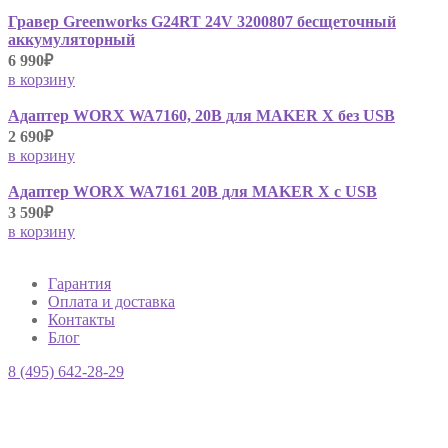
Гравер Greenworks G24RT 24V 3200807 бесщеточный
аккумуляторный
6 990₽
в корзину
Адаптер WORX WA7160, 20В для MAKER X без USB
2 690₽
в корзину
Адаптер WORX WA7161 20В для MAKER X с USB
3 590₽
в корзину
Гарантия
Оплата и доставка
Контакты
Блог
8 (495) 642-28-29