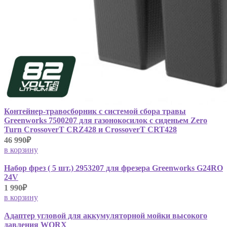
Контейнер-травосборник с системой сбора травы
Greenworks 7500207 для газонокосилок с сиденьем Zero
Turn CrossoverT CRZ428 и CrossoverT CRT428
46 990₽
в корзину
Набор фрез ( 5 шт.) 2953207 для фрезера Greenworks G24RO
24V
1 990₽
в корзину
Адаптер угловой для аккумуляторной мойки высокого
давления WORX