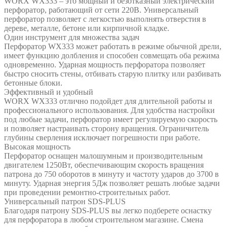
WORX WX333 – это мощный и безотказный электрический
перфоратор, работающий от сети 220В. Универсальный
перфоратор позволяет с легкостью выполнять отверстия в
дереве, металле, бетоне или кирпичной кладке.
Один инструмент для множества задач
Перфоратор WX333 может работать в режиме обычной дрели,
имеет функцию долбления и способен совмещать оба режима
одновременно. Ударная мощность перфоратора позволяет
быстро сносить стены, отбивать старую плитку или разбивать
бетонные блоки.
Эффективный и удобный
WORX WX333 отлично подойдет для длительной работы и
профессионального использования. Для удобства настройки
под любые задачи, перфоратор имеет регулируемую скорость
и позволяет настраивать сторону вращения. Ограничитель
глубины сверления исключает погрешности при работе.
Высокая мощность
Перфоратор оснащен малошумным и производительным
двигателем 1250Вт, обеспечивающим скорость вращения
патрона до 750 оборотов в минуту и частоту ударов до 3700 в
минуту. Ударная энергия 5Дж позволяет решать любые задачи
при проведении ремонтно-строительных работ.
Универсальный патрон SDS-PLUS
Благодаря патрону SDS-PLUS вы легко подберете оснастку
для перфоратора в любом строительном магазине. Смена