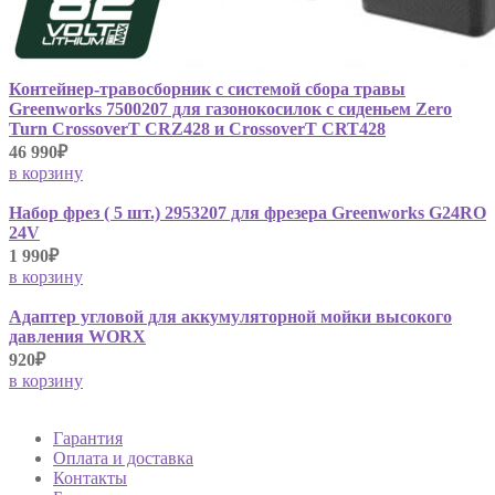
Контейнер-травосборник с системой сбора травы
Greenworks 7500207 для газонокосилок с сиденьем Zero
Turn CrossoverT CRZ428 и CrossoverT CRT428
46 990₽
в корзину
Набор фрез ( 5 шт.) 2953207 для фрезера Greenworks G24RO
24V
1 990₽
в корзину
Адаптер угловой для аккумуляторной мойки высокого
давления WORX
920₽
в корзину
Гарантия
Оплата и доставка
Контакты