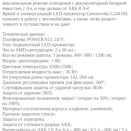
максимальном режиме освещения с аккумуляторной батареей
ёмкостью 2 Ач, и еще дольше от АКБ 8 Ач!
Яркий и универсальный LED-прожектор Greenworks G24UHL
поможет в работе с автомобилями, а также легко развеет
темноту в путешествии и на даче!
Технические данные:
Платформа: POWERALL 24 V;
Тип: подкапотный LED-прожектор;
Число SMD-светодиодов: 2 х 60 шт.;
Кол-во режимов работы: 3 режима, 400 / 800 / 1200 лм;
Индекс цветопередачи: ＞80;
Цветовая температура: 6500±250K;
Потребляемая мощность макс.: 36 Вт;
Регулируемая длина прожектора: 142–204 см;
Диапазон регулировки крюков для фиксации: 360°;
Сертификация защиты от ударной нагрузки: IK06
Защита от царапин ЛКП;
Фиксированные положения: закрыт / открыт на 50% / открыт
на 100%;
Материал изготовления корпуса плафонов: алюминий;
Прочное защитное стекло;
Защита от перегрева;
Защита от глубокого разряда АКБ;
Время работы от АКБ 2.0 Ач: 6 ч – 400 лм / 4,5 ч – 800 лм / 3 ч