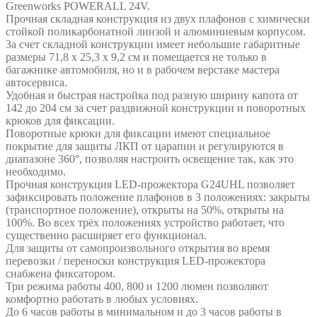
Greenworks POWERALL 24V.
Прочная складная конструкция из двух плафонов с химически
стойкой поликарбонатной линзой и алюминиевым корпусом.
За счет складной конструкции имеет небольшие габаритные
размеры 71,8 x 25,3 x 9,2 см и помещается не только в
багажнике автомобиля, но и в рабочем верстаке мастера
автосервиса.
Удобная и быстрая настройка под разную ширину капота от
142 до 204 см за счет раздвижной конструкции и поворотных
крюков для фиксации.
Поворотные крюки для фиксации имеют специальное
покрытие для защиты ЛКП от царапин и регулируются в
диапазоне 360°, позволяя настроить освещение так, как это
необходимо.
Прочная конструкция LED-прожектора G24UHL позволяет
зафиксировать положение плафонов в 3 положениях: закрыты
(транспортное положение), открыты на 50%, открыты на
100%. Во всех трёх положениях устройство работает, что
существенно расширяет его функционал.
Для защиты от самопроизвольного открытия во время
перевозки / переноски конструкция LED-прожектора
снабжена фиксатором.
Три режима работы 400, 800 и 1200 люмен позволяют
комфортно работать в любых условиях.
До 6 часов работы в минимальном и до 3 часов работы в