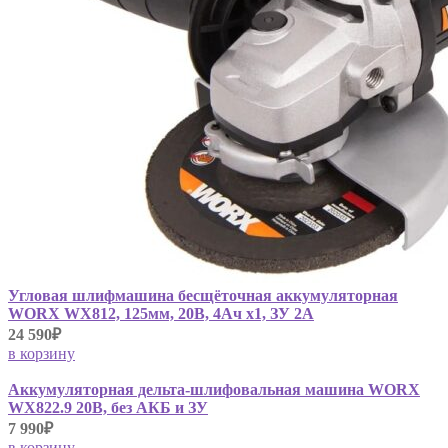
Угловая шлифмашина бесщёточная аккумуляторная
WORX WX812, 125мм, 20В, 4Ач х1, ЗУ 2А
24 590₽
в корзину
Аккумуляторная дельта-шлифовальная машина WORX
WX822.9 20В, без АКБ и ЗУ
7 990₽
в корзину