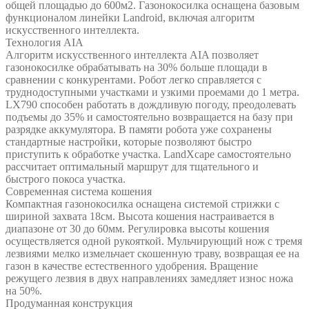
общей площадью до 600м2. Газонокосилка оснащена базовым
функционалом линейки Landroid, включая алгоритм
искусственного интеллекта.
Технология AIA
Алгоритм искусственного интеллекта AIA позволяет
газонокосилке обрабатывать на 30% больше площади в
сравнении с конкурентами. Робот легко справляется с
труднодоступными участками и узкими проемами до 1 метра.
LX790 способен работать в дождливую погоду, преодолевать
подъемы до 35% и самостоятельно возвращается на базу при
разрядке аккумулятора. В памяти робота уже сохранены
стандартные настройки, которые позволяют быстро
приступить к обработке участка. LandXcape самостоятельно
рассчитает оптимальный маршрут для тщательного и
быстрого покоса участка.
Современная система кошения
Компактная газонокосилка оснащена системой стрижки с
шириной захвата 18см. Высота кошения настраивается в
диапазоне от 30 до 60мм. Регулировка высоты кошения
осуществляется одной рукояткой. Мульчирующий нож с тремя
лезвиями мелко измельчает скошенную траву, возвращая ее на
газон в качестве естественного удобрения. Вращение
режущего лезвия в двух направлениях замедляет износ ножа
на 50%.
Продуманная конструкция