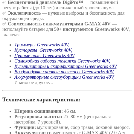
✅
Бесщеточный двигатель DigiPro™
— повышенный
ресурс работы (до 10 лет) и сниженный уровень шума.
✅
Экологичность
— нулевые выбросы и безопасность для
окружающей среды.
✅
Совместимость с аккумуляторами G-MAX 40V
—
используйте батареи для
50+ инструментов Greenworks 40V
,
включая:
Триммеры Greenworks 40V
,
Кусторезы Greenworks 40V
,
Цепные пилы Greenworks 40V
,
Самоходная садовая тележка Greenworks 40V
,
Культиваторы и скарификаторы Greenworks 40V
,
Воздуходувки садовые пылесосы Greenworks 40V
,
Аккумуляторные снегоуборщики Greenworks 40V
,
И многое другое…
Технические характеристики:
Ширина скашивания:
46 см.
Регулировка высоты:
25–80 мм (центральная
настройка, 7 уровней).
Функции:
мульчирование, сбор травы, боковой выброс.
Аккумулятор:
совместимость с G-MAX 40V (2.0 А·ч,