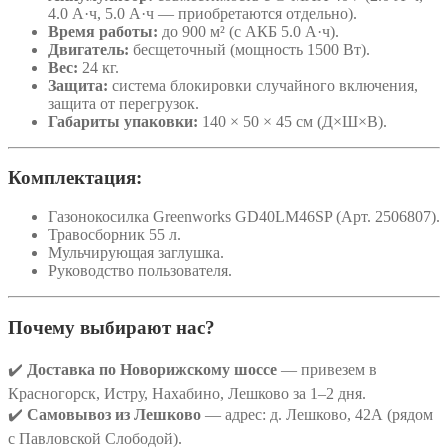
4.0 А·ч, 5.0 А·ч — приобретаются отдельно).
Время работы:
до 900 м² (с АКБ 5.0 А·ч).
Двигатель:
бесщеточный (мощность 1500 Вт).
Вес:
24 кг.
Защита:
система блокировки случайного включения,
защита от перегрузок.
Габариты упаковки:
140 × 50 × 45 см (Д×Ш×В).
Комплектация:
Газонокосилка Greenworks GD40LM46SP (Арт. 2506807).
Травосборник 55 л.
Мульчирующая заглушка.
Руководство пользователя.
Почему выбирают нас?
✔️
Доставка по Новорижскому шоссе
— привезем в
Красногорск, Истру, Нахабино, Лешково за 1–2 дня.
✔️
Самовывоз из Лешково
— адрес: д. Лешково, 42А (рядом
с Павловской Слободой).