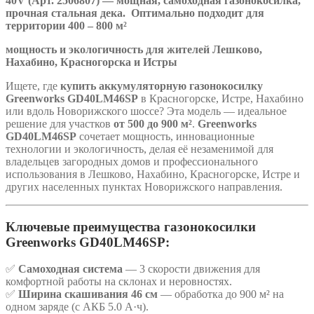
40V (Арт. 2506807) — мощная, самоходная газонокосилка,
прочная стальная дека. Оптимально подходит для
территории 400 – 800 м²
мощность и экологичность для жителей Лешково,
Нахабино, Красногорска и Истры
Ищете, где
купить аккумуляторную газонокосилку
Greenworks GD40LM46SP
в Красногорске, Истре, Нахабино
или вдоль Новорижского шоссе? Эта модель — идеальное
решение для участков
от 500 до 900 м²
.
Greenworks
GD40LM46SP
сочетает мощность, инновационные
технологии и экологичность, делая её незаменимой для
владельцев загородных домов и профессионального
использования в Лешково, Нахабино, Красногорске, Истре и
других населенных пунктах Новорижского направления.
Ключевые преимущества газонокосилки
Greenworks GD40LM46SP:
✅
Самоходная система
— 3 скорости движения для
комфортной работы на склонах и неровностях.
✅
Ширина скашивания 46 см
— обработка до 900 м² на
одном заряде (с АКБ 5.0 А·ч).