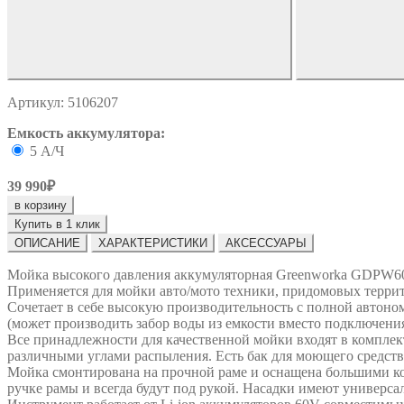
Артикул: 5106207
Емкость аккумулятора:
5 А/Ч
39 990₽
в корзину
Купить в 1 клик
ОПИСАНИЕ
ХАРАКТЕРИСТИКИ
АКСЕССУАРЫ
Мойка высокого давления аккумуляторная Greenworka GDPW60DP
Применяется для мойки авто/мото техники, придомовых террито
Сочетает в себе высокую производительность с полной автоно
(может производить забор воды из емкости вместо подключения к
Все принадлежности для качественной мойки входят в комплект
различными углами распыления. Есть бак для моющего средств
Мойка смонтирована на прочной раме и оснащена большими кол
ручке рамы и всегда будут под рукой. Насадки имеют универса