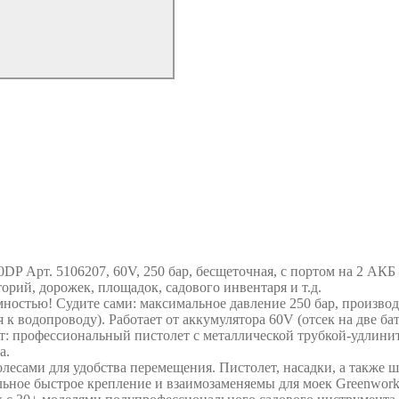
 Арт. 5106207, 60V, 250 бар, бесщеточная, с портом на 2 АКБ
рий, дорожек, площадок, садового инвентаря и т.д.
мностью! Судите сами: максимальное давление 250 бар, производ
 водопроводу). Работает от аккумулятора 60V (отсек на две бата
: профессиональный пистолет с металлической трубкой-удлините
а.
есами для удобства перемещения. Пистолет, насадки, а также ш
льное быстрое крепление и взаимозаменяемы для моек Greenwork