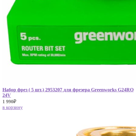
Набор фрез ( 5 шт.) 2953207 для фрезера Greenworks G24RO
24V
1 990₽
в корзину