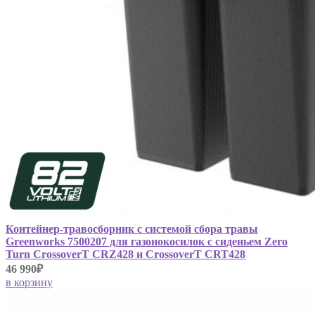
Контейнер-травосборник с системой сбора травы
Greenworks 7500207 для газонокосилок с сиденьем Zero
Turn CrossoverT CRZ428 и CrossoverT CRT428
46 990₽
в корзину