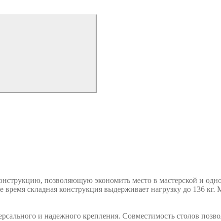
струкцию, позволяющую экономить место в мастерской и однов
тоже время складная конструкция выдерживает нагрузку до 136 к
версального и надежного крепления. Совместимость столов позв